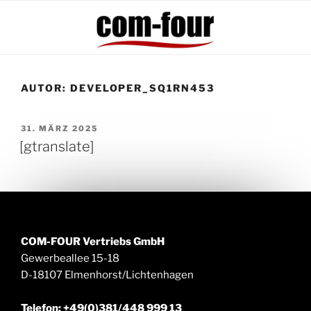
Zum
Inhalt
springen
AUTOR:
DEVELOPER_SQ1RN453
VERÖFFENTLICHT
31. MÄRZ 2025
AM
[gtranslate]
COM-FOUR Vertriebs GmbH
Gewerbeallee 15-18
D-18107 Elmenhorst/Lichtenhagen
Telefon: +49(0)381/448 999 13