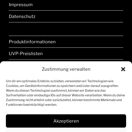
Impressum
Datenschutz
Produktinformationen
UVP-Preislisten
Cookie-Richtlinie (EU)
Zustimmung verwalten
Widerrufsbelehrung
Um dir ein optimales Erlebnis zu bieten, verwenden wir Technologien wie
Cookies, um Geräteinformationen zu speichern und/oder darauf zuzugreifen.
AGB
Wenn du diesen Technologien zustimmst, können wir Daten wie das
Surfverhalten oder eindeutige IDs auf dieser Website verarbeiten. Wenn du deine
Zustimmung nicht erteilst oder zurückziehst, können bestimmte Merkmale und
Funktionen beeinträchtigt werden.
Akzeptieren