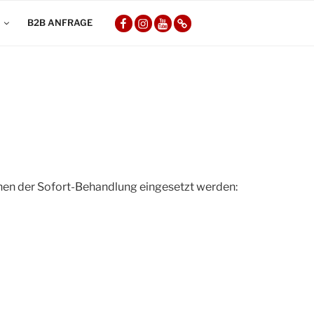
COM-
COM-
COM-
COM-
B2B ANFRAGE
FOUR
FOUR
FOUR
FOUR
auf
auf
auf
auf
Facebook
Instagram
YouTube
Amazon
en der Sofort-Behandlung eingesetzt werden: