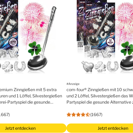
#Anzeige
emium Zinngießen mit 5 extra
com-four® Zinngießen mit 10 schw
ren und 1 Löffel, Silvestergießen
und 2 Löffel, Silvestergießen das 
ei-Partyspiel die gesunde
Partyspiel die gesunde Alternative
um Bleigießen
Bleigießen – big pack
1667)
(1667)
Jetzt entdecken
Jetzt entdecken