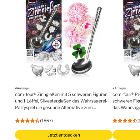
#Anzeige
#Anzeige
com-four® Zinngießen mit 5 schweren Figuren
com-four® Pr
und 1 Löffel, Silvestergießen das Wahrsagerei-
schweren Figu
Partyspiel die gesunde Alternative zum
das Wahrsager
Bleigießen
Alternative z
(1667)
(
Jetzt entdecken