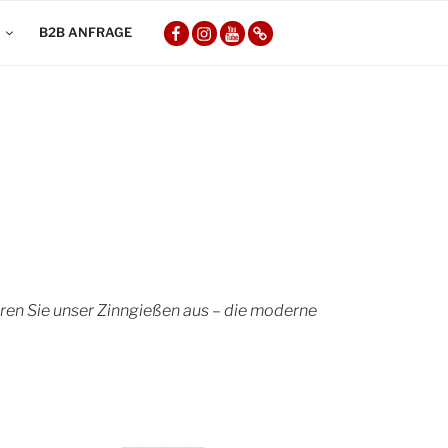
COM-
COM-
COM-
COM-
B2B ANFRAGE
FOUR
FOUR
FOUR
FOUR
auf
auf
auf
auf
Facebook
Instagram
YouTube
Amazon
ren Sie unser Zinngießen aus – die moderne