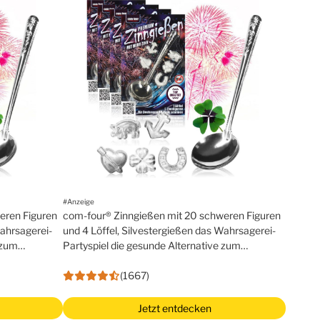
#Anzeige
eren Figuren
com-four® Zinngießen mit 20 schweren Figuren
Wahrsagerei-
und 4 Löffel, Silvestergießen das Wahrsagerei-
 zum
Partyspiel die gesunde Alternative zum
Bleigießen – family pack
(1667)
Jetzt entdecken